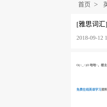
>
首页
[雅思词汇
2018-09-12 
O(∩_∩)O 哈哈~
免费在线英语学习
资