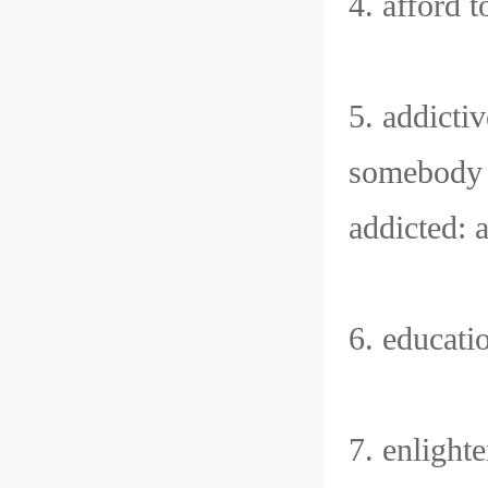
4. affo
5. addict
somebody
addicted:
6. educa
7. enlig