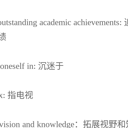
 outstanding academic achievemen
绩
e oneself in: 沉迷于
 box: 指电视
nd vision and knowledge：拓展视