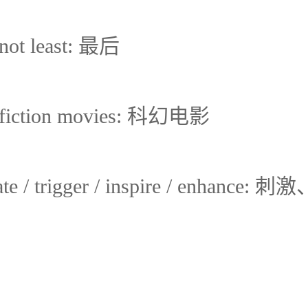
t not least: 最后
e fiction movies: 科幻电影
late / trigger / inspire / enhance: