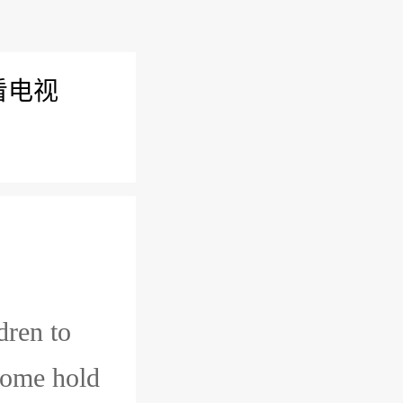
看电视
dren to
some hold