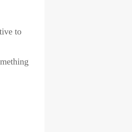
ive to
omething