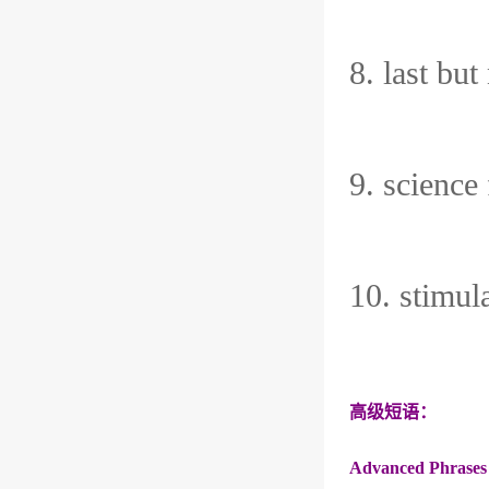
8. last bu
9. scienc
10. stimu
高级短语：
Advanced Phrases