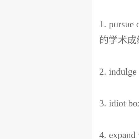
1. pursue
的学术成
2. indulg
3. idiot
4. expa