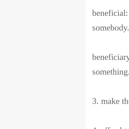
beneficia
somebo
beneficia
someth
3. make 