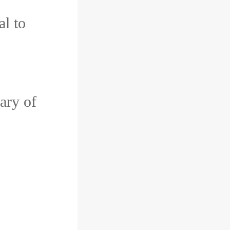
l to
ary of