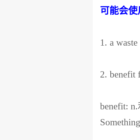
可能会使
1. a was
2. benef
benefit: 
Something