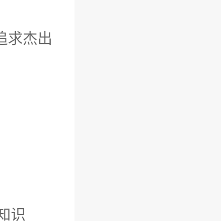
ts: 追求杰出
野和知识