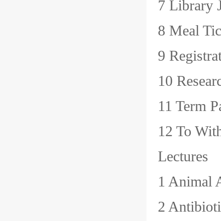
7 Libra
8 Meal 
9 Registr
10 Rese
11 Term
12 To W
Lectures
1 Anima
2 Antib