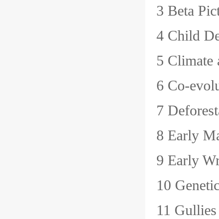
3 Beta 
4 Chil
5 Clima
6 Co-ev
7 Defor
8 Early
9 Early
10 Gene
11 Gull