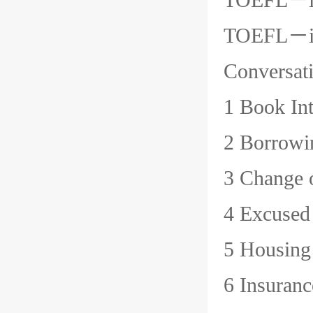
TOEFL－
Conversat
1 Book 
2 Borro
3 Chang
4 Excus
5 Housi
6 Insur