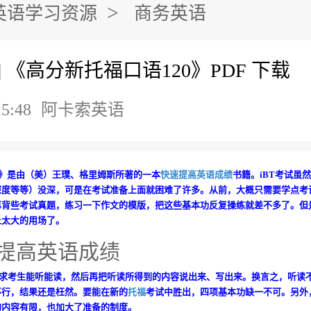
>
英语学习资源
商务英语
] 《高分新托福口语120》PDF 下载
15:48
阿卡索英语
0》是由（美）王璞、格里姆斯所著的一本
快速提高英语成绩
书籍。iBT考试虽
深度等等）没深，可是在考试准备上面就困难了许多。从前，大概只需要学点考
背些考试真题，练习一下作文的模版，把这些基本功反复操练就差不多了。但是
上太大的用场了。
要求考生能听能读，然后再把听读所得到的内容说出来、写出来。换言之，听读
不行，结果还是枉然。要能在新的
托福
考试中胜出，四项基本功缺一不可。另外，
的内容有限，也加大了准备的制度。