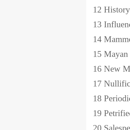
12 Hist
13 Infl
14 Mam
15 May
16 New 
17 Null
18 Peri
19 Petr
20 Sale