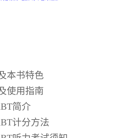
及本书特色
及使用指南
iBT简介
－iBT计分方法
－iBT听力考试须知