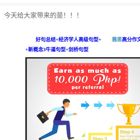
今天给大家带来的是！！！
好句总结+经济学人高级句型+
雅思
高分作
+新概念3牛逼句型+剑桥句型