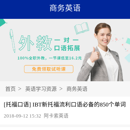
商务英语
>
>
首页
英语学习资源
商务英语
[托福口语] IBT新托福流利口语必备的850个单词
2018-09-12 15:32
阿卡索英语