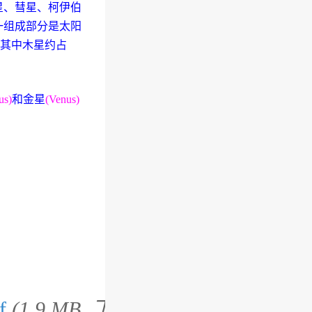
星、彗星、柯伊伯
一组成部分是太阳
，其中木星约占
us)
和金星
(Venus)
f
(1.9 MB, 下载次数: 0, 售价: 1 金