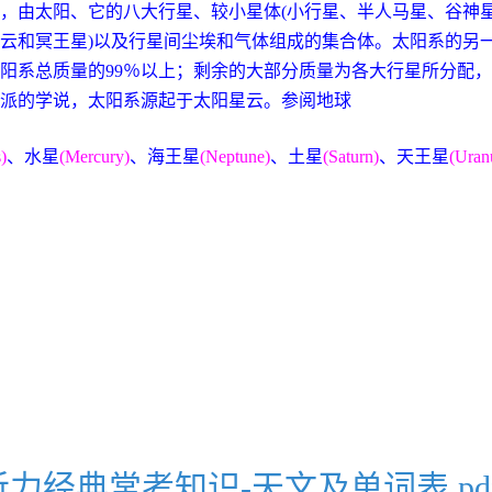
，由太阳、它的八大行星、较小星体(小行星、半人马星、谷神
云和冥王星)以及行星间尘埃和气体组成的集合体。太阳系的另
阳系总质量的99％以上；剩余的大部分质量为各大行星所分配
学派的学说，太阳系源起于太阳星云。参阅地球
)
、水星
(Mercury)
、海王星
(Neptune)
、土星
(Saturn)
、天王星
(Uran
_听力经典常考知识-天文及单词表.pd