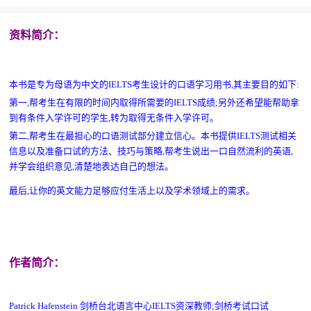
资料简介：
本书是专为母语为中文的IELTS考生设计的口语学习用书,其主要目的如下:
第一,帮考生在有限的时间内取得所需要的IELTS成绩;另外还希望能帮助拿
到有条件入学许可的学生,转为取得无条件入学许可。
第二,帮考生在最担心的口语测试部分建立信心。本书提供IELTS测试相关
信息以及准备口试的方法、技巧与策略,帮考生说出一口自然流利的英语,
并学会组织意见,清楚地表达自己的想法。
最后,让你的英文能力足够应付生活上以及学术领域上的需求。
作者简介：
Patrick Hafenstein 剑桥台北语言中心IELTS资深教师;剑桥考试口试