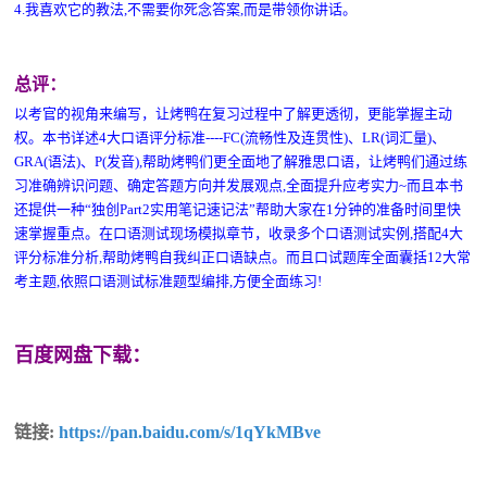
4.我喜欢它的教法,不需要你死念答案,而是带领你讲话。
总评：
以考官的视角来编写，让烤鸭在复习过程中了解更透彻，更能掌握主动
权。本书详述4大口语评分标准----FC(流畅性及连贯性)、LR(词汇量)、
GRA(语法)、P(发音),帮助烤鸭们更全面地了解雅思口语，让烤鸭们通过练
习准确辨识问题、确定答题方向并发展观点,全面提升应考实力~而且本书
还提供一种“独创Part2实用笔记速记法”帮助大家在1分钟的准备时间里快
速掌握重点。在口语测试现场模拟章节，收录多个口语测试实例,搭配4大
评分标准分析,帮助烤鸭自我纠正口语缺点。而且口试题库全面囊括12大常
考主题,依照口语测试标准题型编排,方便全面练习!
百度网盘下载：
链接:
https://pan.baidu.com/s/1qYkMBve