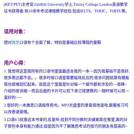
(KET/PET)主考官;Griffith University学士,Trinity College London英语教学
证书获得者;有10余年考试课程教学经验,包括IELTS、TOEIC、TOEFL等。
适用对象：
想对
雅思
口语有个全面了解，特别是基础比较薄弱的童鞋
用户心得：
1. 我觉得这是我所有的口语书里面最适合我的一本~~因为我基础不是很好,
很多表达都不会。。很多时候口语是需要临场反应的,很多问题就算有模板
我也很难回忆起来。但是这个里面是针对每一个细节都有涉及的~~很棒~
介绍的很详细~~而且后面的卡片可以剪下来订成便携的~~随时候可以用~~
蛮好的~~~
2.很好的一本雅思口语指导用书。MP3光盘里的录音很地道哈,跟着练习可
以改善语音哦。
3.口语6.5就靠这本书拿的,反复听,找到不同分数的关键差距在哪里,真的对
于那些本身有能力通过,但是因为不了解雅思考试的技巧的朋友有提高的~