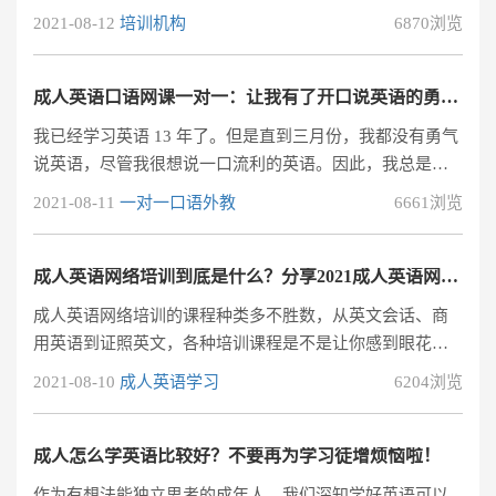
也有可能。不知不觉，参加阿卡索课程到2010年4月就满一
2021-08-12
培训机构
6870浏览
年了。虽然一星期只上一~两次的课，不能进步神速，但持
续保持接触英文，总是有进步的。试听阿卡索外教网。1、
持续学习是很重要的学英语最快最有效的方法？外教一对
成人英语口语网课一对一：让我有了开口说英语的勇气和热情
一，实现在家留学。虽然我的进度不快，但老师称赞我进
我已经学习英语 13 年了。但是直到三月份，我都没有勇气
步很多。顾问Vita也会隔一段时间用英文电访，她也觉得我
说英语，尽管我很想说一口流利的英语。因此，我总是对
进步很多，我很开心，也更
自己的英语能力感到沮丧。
2021-08-11
一对一口语外教
6661浏览
成人英语网络培训到底是什么？分享2021成人英语网络培训
成人英语网络培训的课程种类多不胜数，从英文会话、商
用英语到证照英文，各种培训课程是不是让你感到眼花缭
乱呢？ 你的烦恼我们都受到了，这篇「成人英语网络培
2021-08-10
成人英语学习
6204浏览
训」相关阅读就是来解决你的困惑的哟！
成人怎么学英语比较好？不要再为学习徒增烦恼啦！
作为有想法能独立思考的成年人，我们深知学好英语可以