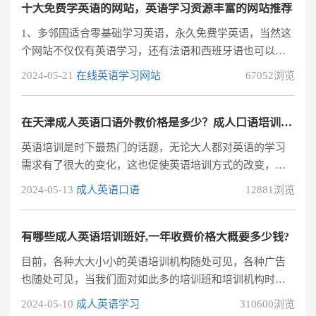
十分热情的接待我，为了介绍阿卡索的情况，渐渐的被他
十大免费学英语的网站，英语学习资源丰富的网站推荐
们的热情感染，我也变得斗胆的与他们攀谈，这是我刚去
1、多邻国适合零基础学习英语，永久免费学英语，当然这
阿卡索时第一个进步的地方。接下来几个星期里，我都是
个网站不仅仅有英语学习，还有法语和西班牙语也可以学
跟着外教老师教育，一开始交流十分困难
习，总之具有完善的学习体系，是一个良心网站。2、
2024-05-21
在线英语学习网站
67052浏览
51VOA里面有很多VOA出品的音频资料、视频资料，是学
习美音非常好的一个网站。还有慢速和常速的听力资源可
以选择，刚开始听可以选择慢速的听力材料，然后再慢慢
在天津成人英语口语外教价格是多少？成人口语培训哪家好？
提高听力播放的速度，这样对于听力的锻炼非常有效果。
英语培训是时下最热门的话题，无论大人都对英语的学习
3、维基百科目前还可以在国内进行浏览，可以经常搜索一
需求有了很大的变化，这也促使英语培训方式的改变，在
些词汇，然后仔细研究对于关键词
天津英语口语外教培训的教学就是现下最流行的英语口培
2024-05-13
成人英语口语
12881浏览
训教学方式，那么，天津英语口语外教价格是多少？在天
津选择英语口语外教教学有哪些好处呢？一、天津英语口
语外教价格是多少？ 天津英语口语外教和中教的价格分别
有哪些成人英语培训班好,一年收费价格大概要多少钱?
是多少？了解价格更多是让学员能够选择更加适合自己的
目前，各种大大小小的英语培训机构随处可见，各种广告
课程。很多学员跟我说，我学习口语想要通过外教进行学
也随处可见，当我们面对如此多的培训班和培训机构时，
习，不过感觉外教的课程自带高大上气息，
应该如何选择，才是最适合你自己的呢?有哪些成人英语培
2024-05-10
成人英语学习
310600浏览
训班好，一年收费价格大概要多少钱?针对这个问题，其实