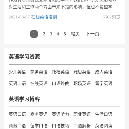
对生活和工作两个方面带来不错的影响，但也不希望学习
会变成压力，因为本来就已经忙得不可抽身。 工作？学
2021-08-07
在线英语培训
6562浏览
习？在两难的选择之下，成人怎么学英语比较好？或者说
成人学英语大概要花多少时间？【点击这里，花25分钟由
1
2
3
4
5
尾页
下一页
英文老师来解答问题：成人怎么学英语比较好】【点击此
处，免费领取1对1外教试听课，教你说出一口漂亮的原汁
原味英语】成人怎么学英语比较好？基础扎的稳，日后才
英语学习资源
能走的长久。语言学习和「环境」、「时
少儿英语
商务英语
托福英语
雅思英语
成人英语
英语口语
在线英语
口语外教
职场英语
留学英语
英语学习博客
英语口语
商务英语
英语听力
职业英语
生活口语
商务口语
留学口语
口语技巧
口语解析
英语阅读