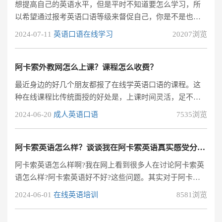
想提高自己的英语水平，但是平时不知道要怎么学习，所
以希望通过报考英语口语等级来督促自己，你是不是也这
样？报考英语口语等级考试可以证明你的口语能力，在未
2024-07-11
英语口语在线学习
20207浏览
来求职时，同等条件下如果别人没有口语成绩，你获得录
取的可能性会大一些。
阿卡索外教网怎么上课？课程怎么收费？
最近身边的好几个朋友都报了在线学英语口语的课程。这
种在线课程比传统面授的好处是，上课时间灵活，足不出
户便可与国际一线教师进行交流学习。看他们在线英语学
2024-06-20
成人英语口语
7535浏览
得那么火热，我也忍不住心痒痒打算报班学习一下。在网
上看到阿卡索外教网好像不错。阿卡索外教网怎么上课？
课程收费怎么样呢？
阿卡索英语怎么样？谈谈我在阿卡索英语真实感受分享！
阿卡索英语怎么样啊?我在网上看到很多人在讨论阿卡索英
语怎么样?阿卡索英语好不好?这些问题。其实对于阿卡索
英语，我也想分享一下我的看法和感受，今天也在这里说
2024-06-01
在线英语培训
8581浏览
出来吧。一、阿卡索英语怎么样刚去阿卡索英语由于比较
怕生，十分害怕不敢与阿卡索的工作人员攀谈，可是他们