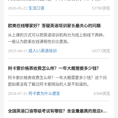
2011年成立至今，阿卡索已经运营了15年，其收费标准也
2026-05-22
生活口语
53790浏览
在不断变化。作为一名曾经的学员，我想详细分享一下阿
卡索的具体收费情况，希望对有意进行线上英语学习的朋
友们有所帮助。我们先来了解一下阿卡索一年的收费标
欧美在线哪家好？答疑英语培训家长最关心的问题
准。阿卡索提供在线真人外教一对一教学，外教可分为欧
从上课的方式可以把英语培训机构分为线上和线下两种，
美和菲律宾教师。菲律宾外教的每节课费用在20到42元之
一般认为欧美在线课程性价比更高。
间，而欧美外教则在60到115元
2025-04-11
成人L5英语培训
10373浏览
阿卡索价格表收费怎么样？一年大概需要多少钱？
阿卡索价格表收费怎么样？一年大概需要多少钱？这个问
题如果没有了解过阿卡索网站的人是不知道的。
2024-07-31
阿卡索为什么便宜
6388浏览
全国英语口语等级考试有哪些？含金量最高的是这8个！