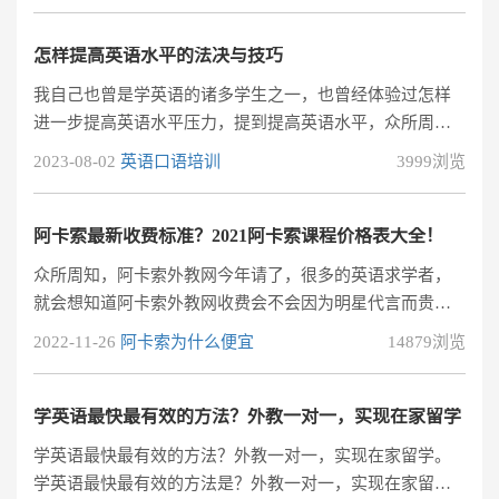
我也专门在网上找了很多资料，对比了很多家，终于发现
一家，在成人英语培训这块做得挺不错的，这家叫阿卡索
怎样提高英语水平的法决与技巧
外教网，在线外教一对一授课，他家老师来自美国、英国
我自己也曾是学英语的诸多学生之一，也曾经体验过怎样
等英语为母语的国家，而且上课时间很灵活，白天晚上都
进一步提高英语水平压力，提到提高英语水平，众所周知
可以，这有他们的英语免费试听课体验：
学习需求好一点的方式和方法的，同时由于大多数人觉得
2023-08-02
英语口语培训
3999浏览
老师教授英语专业知识都各有特色，每一个英文学生接纳
知识能力素质也良莠不齐，因此总也是会有学员英语考试
成绩无法得到有效提升的，可是许多人烦扰没有合适的法
阿卡索最新收费标准？2021阿卡索课程价格表大全！
决，只有黔驴技穷，不过小编高三学习英文阶段可以说是
众所周知，阿卡索外教网今年请了，很多的英语求学者，
狠狠地逼了自身一把的，这儿总结一下怎样提高英语水平
就会想知道阿卡索外教网收费会不会因为明星代言而贵起
的法决与技巧。顺便也分享一个不错的外教免
来，其实要知道阿卡索收费是符合中国现代教育收费标准
2022-11-26
阿卡索为什么便宜
14879浏览
的，一直以来都是很实惠，那么阿卡索最新收费标准怎么
样？
学英语最快最有效的方法？外教一对一，实现在家留学
学英语最快最有效的方法？外教一对一，实现在家留学。
学英语最快最有效的方法是？外教一对一，实现在家留学