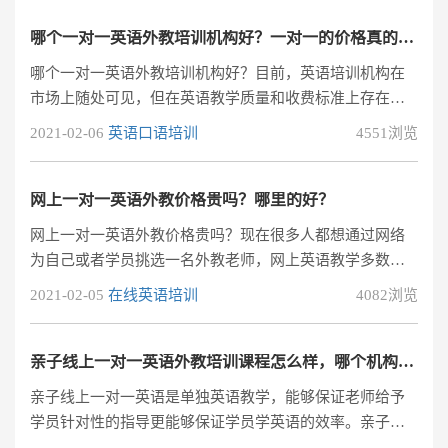
哪个一对一英语外教培训机构好？一对一的价格真的很高吗？
哪个一对一英语外教培训机构好？目前，英语培训机构在
市场上随处可见，但在英语教学质量和收费标准上存在很
大差异。通常，英语学习的高成本导致许多英
2021-02-06
英语口语培训
4551浏览
网上一对一英语外教价格贵吗？哪里的好？
网上一对一英语外教价格贵吗？现在很多人都想通过网络
为自己或者学员挑选一名外教老师，网上英语教学多数以
一对一进行，在以前可能有很多的家庭没有条件为学员选
2021-02-05
在线英语培训
4082浏览
择一对一外教的机会，现在互联网发展的越来越快，在网
上出现了相当多的一对一在线网络平台。家长们对于在线
学习的态度也越来越呈一种开放的状态。如果找外教学习
亲子线上一对一英语外教培训课程怎么样，哪个机构的课程好？
英语，网上英语外教一对一课程是目前国内比较流行的教
亲子线上一对一英语是单独英语教学，能够保证老师给予
学模式。网上拥有丰富的外教资源，上课方式方便，一对
学员针对性的指导更能够保证学员学英语的效率。亲子线
一课程形式是主流。阿卡索外教网是专业的在
上一对一英语的教学模式确实能让学员的英语学习更轻松