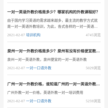
程类型不同的课程有不一样的收费。一对一课程收费高，
小班制课程收费低。但是也有性价比高的一对一培训机构
一对一英语外教价格是多少？哪家机构的外教课程好？
可以选，比如阿卡索外教网。在线外教一对一教学，并且
由于国内学习英语的需求越来越多，最主流的教学方式就
还可以提供固定外教服务，单节课程在15-25元之间。在线
是一对一英语外教培训，为此，各式各样的一对一英语外
英语培训不仅课程设置更人性化，价格
教培训机构开始出现，表面上看这些机构好像都差不多，
2021-02-07
培训机构
4745浏览
实际上机构之间的培训价格差距非常大，所以大家都想了
解一对一英语外教价格是多少？
泉州一对一外教价格是多少？泉州有没有价格便宜教学质量好的一对一英语外教？
泉州一对一英语外教，泉州便宜的一对一英语外教
2021-02-07
一对一口语外教
5029浏览
广州一对一外教价格，谁知道广州的一对一英语外教培训多少钱？
广州外教一对一价格，英语外教一对一培训费用
2021-02-07
一对一口语外教
5259浏览