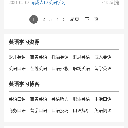
2021-02-05
青成人L5英语学习
4192浏览
更高效。另外，一对一外教还让学员有更多开口说英语的
机会，即，外教能够全身心投入到英语教学中，耐心的纠
1
2
3
4
5
尾页
下一页
正学员的错误。这样一来，学员的英语水平自然会提升。
在这里直接跟大家说亲子线上一对一哪家好，可能大家不
一定能相信，不如告诉你怎样选择线上一对一英语培训机
英语学习资源
构会更实用。我家小孩学的这个也是一家非常
少儿英语
商务英语
托福英语
雅思英语
成人英语
英语口语
在线英语
口语外教
职场英语
留学英语
英语学习博客
英语口语
商务英语
英语听力
职业英语
生活口语
商务口语
留学口语
口语技巧
口语解析
英语阅读