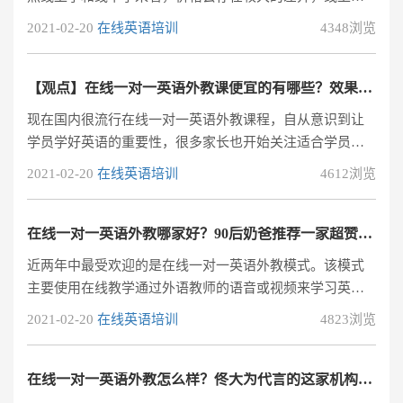
一对一英语培训因为没有教学设备和场地租赁成本的支
2021-02-20
在线英语培训
4348浏览
出，而且教育资源丰富，所以整体上性价比线下的课程高
出许多，价格起码便宜了一倍以上。但是同样是线上英语
教学，不同的机构之间课程效果差别也是比较大的。有哪
【观点】在线一对一英语外教课便宜的有哪些？效果好吗？
些线上一对一英语外教是靠谱的？有时候家长们也会发
现在国内很流行在线一对一英语外教课程，自从意识到让
现，线上学英语，有的机构价格并不比线下便宜很多，课
学员学好英语的重要性，很多家长也开始关注适合学员的
程单价也有200元以上。因为这一类机构为了提
英语外教课程，不过一直以来国内的外教英语辅导课程价
2021-02-20
在线英语培训
4612浏览
格都很高，很多家长听说在线的一对一英语外教比较便
宜，就想知道：在线一对一英语外教课便宜的效果好不
好？关于这个问题，我想给大家分享一下我的看法。首
在线一对一英语外教哪家好？90后奶爸推荐一家超赞的机构！
先，我们先来说说选择在线一对一英语外教课需要注意哪
近两年中最受欢迎的是在线一对一英语外教模式。该模式
些方面的问题：1、英语辅导机构选择注重对英语兴趣的培
主要使用在线教学通过外语教师的语音或视频来学习英
养有句话说：兴趣是更好的老师。这句话说的一点
语，并可以提问和互动。因此，为了学好英语，很多人会
2021-02-20
在线英语培训
4823浏览
选择在线一对一的英语外教。但是，外籍教师的一对一收
费并不低，有些人也陷入困境。那些不懂英语的人会觉得
如果他们使用外籍教师，他们的英语肯定会有所改善。毕
在线一对一英语外教怎么样？佟大为代言的这家机构怎么样？
竟，他们是在和外国人打交道。为了防止大家乱花钱，让