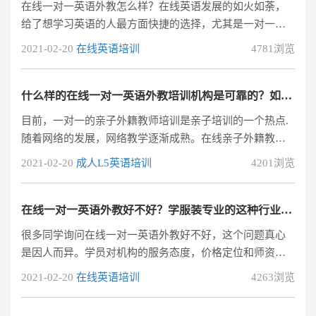
在线一对一英语外教怎么样？在线英语发展的如火如荼，
我详细解释在线一对一英语外教的好与坏。
给了想学习英语的人最方面快捷的选择，尤其是一对一英
语外教培训，现在成为了我们主流的培训方式。对于很多
2021-02-20
在线英语培训
4781浏览
家长来说，一对一在线英语的互动优势强打破了传统英语
固定时间地点的模式，在家里就可以通过网络来学到想学
的知识，非常的方便，让学员和家长都不用那么劳累，所
什么样的在线一对一英语外教培训机构是可靠的？如何培养学员的英语？
以也深受学员的认可。在线一对一英语外教怎么样？在线
目前，一对一的亲子外籍教师培训是亲子培训的一个热点.
一对一英语课程安排合理，一对一对话英语让自己在短时
随着网络的发展，网络教学逐渐成熟。在线亲子外籍教师
间内能够用于开口表达自己，有很多优势。在
的一对一教学模
2021-02-20
成人L5英语培训
4201浏览
在线一对一英语外教好不好？学服装专业的这种行业英语培训选外教好吗？
很多同学询问在线一对一英语外教好不好，这个问题真心
是因人而异。学员对机构的服务态度，价格定位和师资安
排都有着自己的考量标准。所以如果打算是进行在线一对
2021-02-20
在线英语培训
4263浏览
一英语外教培训，我只能给您一些我个人的建议，希望对
于找在线一对一英语外教机构的同学能够提供帮助。一、