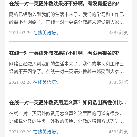
在线一对一英语外教好不好？一对一英语外教的教学效果
在线一对一英语外教效果好不好啊，有没有报名的?
应该是目前培训机构所能提供的学习效率最高的课程，毕
网络已经融入到我们的生活中来了，我们的学习和工作已
竟一对一的授课形式就是帮助学员根据自己的学习基础，
经离不开网络了。在线一对一英语外教越来越受到大家的
学习目标，适合的授课内容和学习进度量身定
欢迎，很多人都想知道在线一对一英语外教到底好不好。
2021-02-20
在线英语培训
3887浏览
那么，以下是有经验的人的分析和建议，仅供参考。在线
一对一英语外教兼具优势与不足，建议学生选择适合自己
的学习方式。
在线一对一英语外教效果好不好啊，有没有报名的?
网络已经融入到我们的生活中来了，我们的学习和工作已
经离不开网络了。在线一对一英语外教越来越受到大家的
欢迎，很多人都想知道在线一对一英语外教到底好不好。
2021-02-20
在线英语培训
3888浏览
那么，以下是有经验的人的分析和建议，仅供参考。在线
一对一英语外教兼具优势与不足，建议学生选择适合自己
的学习方式。
在线一对一英语外教费用怎么算？如何选出高性价比的外教课程？
在线一对一英语外教费用怎么算？这里面的门道有很多，
比如说外教的种类，外教的资质、外教的培训方式等等。
作为一个内行人，小编就来跟你们讲讲在线一对一英语外
2021-02-20
在线英语培训
4532浏览
教课程是如何收费的。在线一对一英语外教费用会根据课