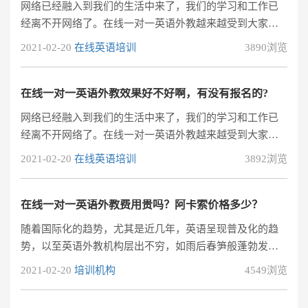
网络已经融入到我们的生活中来了，我们的学习和工作已
竟一对一的授课形式就是帮助学员根据自己的学习基础，
经离不开网络了。在线一对一英语外教越来越受到大家的
学习目标，适合的授课内容和学习进度量身定
欢迎，很多人都想知道在线一对一英语外教到底好不好。
2021-02-20
在线英语培训
3890浏览
那么，以下是有经验的人的分析和建议，仅供参考。在线
一对一英语外教兼具优势与不足，建议学生选择适合自己
的学习方式。
在线一对一英语外教效果好不好啊，有没有报名的?
网络已经融入到我们的生活中来了，我们的学习和工作已
经离不开网络了。在线一对一英语外教越来越受到大家的
欢迎，很多人都想知道在线一对一英语外教到底好不好。
2021-02-20
在线英语培训
3892浏览
那么，以下是有经验的人的分析和建议，仅供参考。在线
一对一英语外教兼具优势与不足，建议学生选择适合自己
的学习方式。
在线一对一英语外教费用贵吗？阿卡索价格多少？
随着国际化的趋势，尤其是近几年，英语呈现普及化的趋
势，以至英语外教机构层出不穷，如雨后春笋般蓬勃发展
起来，但目前英语培训机构市场还是会出现一些乱收费，
2021-02-20
培训机构
4549浏览
不正规营业等现象，究竟在线一对一英语外教费用贵不
贵，今天小编就来和大家讨论一下。