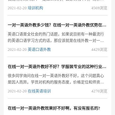
会不同，体验效果自然不一样，不过如果一定要我说的
2021-02-20
培训机构
4569浏览
话，我倒也可以随便侃几句，希望能帮助到大家。 在线英
语培训要看品牌
一对一英语外教多少钱？在线一对一英语外教优势在哪里？
英语口语是全社会的热门话题，如果说目前有一种最流行
的英语口语学习方式的话，那应该就是在线外教一对一英
语口语课程，我们见过了各种关于课程的广告，电视上、
2021-02-20
英语口语外教
4429浏览
地铁里、电梯里、朋友圈中，广告宣传告诉我们这种学习
方式减轻了学习负担，可以和优质的外教一对一的交流对
话。我想，不少英语学习者或是想要给学员学好英语的家
在线一对一英语外教好不好？学服装专业的这种行业英语培训选外教好吗？
长朋友们已经心动了，那么我们来具体了解一下这样的上
很多同学询问在线一对一英语外教好不好，这个问题真心
课方式和传统线下英语口语培训有什么不同，以及从学习
是因人而异。学员对机构的服务态度，价格定位和师资安
者的反馈中了解一下学习的效果，并和大家分
排都有着自己的考量标准。所以如果打算是进行在线一对
2021-02-20
在线英语培训
4270浏览
一英语外教培训，我只能给您一些我个人的建议，希望对
于找在线一对一英语外教机构的同学能够提供帮助。一、
在线一对一英语外教好不好？一对一英语外教的教学效果
在线一对一英语外教效果好不好啊，有没有报名的?
应该是目前培训机构所能提供的学习效率最高的课程，毕