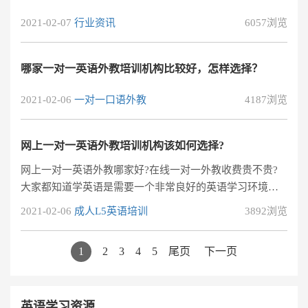
2021-02-07
行业资讯
6057浏览
哪家一对一英语外教培训机构比较好，怎样选择？
2021-02-06
一对一口语外教
4187浏览
网上一对一英语外教培训机构该如何选择?
网上一对一英语外教哪家好?在线一对一外教收费贵不贵?
大家都知道学英语是需要一个非常良好的英语学习环境
的，尤其是对于想学好英语口语的学员来说更是如此。一
2021-02-06
成人L5英语培训
3892浏览
般来说如果想要让学员学好英语口语，让学员报网上一对
一英语外教机构效果是再好不过了。有专业人士的引导学
1
2
3
4
5
尾页
下一页
员的英语学习效果也会相对来说比较明显的，学员的英语
口语应用能力的提升也会非常迅速。那么，当我们在选择
报一对一英语培训班的时候应该怎么进行选择呢?网上一对
英语学习资源
一英语外教培训机构该如何选择?选择培训