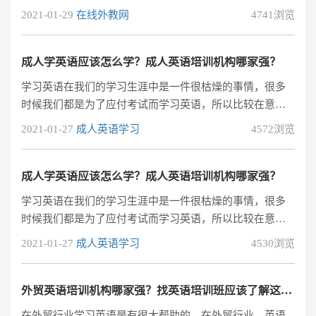
一直处于吊儿郎当的样子，所以开始有点担心害怕了。于
2021-01-29
在线外教网
4741浏览
是在近期想报个英语培训班学习来提高自己的英语水平。
现在的在线外教一对一培训机构可谓是弄得满城风雨，一
大堆机构从眼前不停地划过，让人一时不知道选择哪一家
成人学英语应该怎么学？成人英语培训机构哪家强？
好些？那么在线外教一对一哪家好，2019年外教一对一在
学习英语在我们的学习生涯中是一件很枯燥的事情，很多
线英语培训机构哪家强?
时候我们都是为了应付考试而学习英语，所以比较在意的
是英语成绩。成人学习英语没有以前那么多时间和精力
2021-01-27
成人英语学习
4572浏览
了，但是英语对于成人找工作或者出国留学来说都是有帮
助的，成人学习英语应该怎么学？现在学习英语有很多英
语培训机构了，找一家专业的英语机构学习是不错的选
成人学英语应该怎么学？成人英语培训机构哪家强？
择。下面也给大家几点建议吧，希望能在你们找英语培训
学习英语在我们的学习生涯中是一件很枯燥的事情，很多
机构的时候帮到你们。
时候我们都是为了应付考试而学习英语，所以比较在意的
是英语成绩。成人学习英语没有以前那么多时间和精力
2021-01-27
成人英语学习
4530浏览
了，但是英语对于成人找工作或者出国留学来说都是有帮
助的，成人学习英语应该怎么学？现在学习英语有很多英
语培训机构了，找一家专业的英语机构学习是不错的选
外贸英语培训机构哪家强？找英语培训班应该了解这些！
择。下面也给大家几点建议吧，希望能在你们找英语培训
在外贸行业学习英语是有很大帮助的，在外贸行业，英语