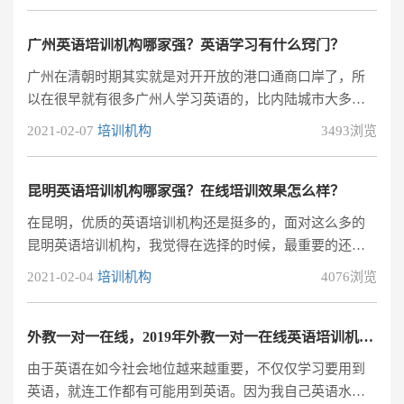
广州英语培训机构哪家强？
广州英语培训机构哪家强？英语学习有什么窍门？
广州在清朝时期其实就是对开开放的港口通商口岸了，所
以在很早就有很多广州人学习英语的，比内陆城市大多数
人基础英语的时间更早。直到现在在广州学习英语还是非
2021-02-07
培训机构
3493浏览
常有必要的一件事情了。很多人在学习英语过程中总会总
结一下有关英语学习的窍门和技巧，不能说这些英语学习
方法对于每个人都有效，但是经过实践的证明，还是有合
昆明英语培训机构哪家强？在线培训效果怎么样？
理性和实际操作性的，那么对于想要报名参加广州英语培
在昆明，优质的英语培训机构还是挺多的，面对这么多的
训机构的，肯定更加关心广州英语培训机构哪家强？小编
昆明英语培训机构，我觉得在选择的时候，最重要的还是
童鞋为了解除广州盆友学习英语的困惑，特此书写本文以
要综合教学师资、上课模式和收费标准等，看看是否适合
2021-02-04
培训机构
4076浏览
供大家参考的。
自己，进行多方比较才能选择出适合自己的昆明英语培训
机构。
外教一对一在线，2019年外教一对一在线英语培训机构哪家强?
由于英语在如今社会地位越来越重要，不仅仅学习要用到
英语，就连工作都有可能用到英语。因为我自己英语水平