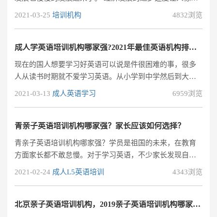
叹，就连教育事业也取得了成绩。
2021-03-25
培训机构
4832浏览
成人学英语培训机构哪家强?2021年最佳英语机构排名！
现在的国人想要学习好英语可以说是件很困难的事，很多
人从读书时期就不爱学习英语。从小学到中学然后到大
学，有的人的英语成绩是一直差到大学毕业的，而有的是
2021-03-13
成人英语学习
6959浏览
却是越来越好，要想学好英语，就需要喜欢上英语。
青亲子英语培训机构哪家强？家长应该如何选择？
青亲子英语培训机构哪家强？学员是祖国的未来，在教育
方面家长都不敢怠慢。对于学习英语，不少家长发现自家
学员很认真的在学习，但是成绩上总是跟不上，也不知道
2021-02-24
成人L5英语培训
4343浏览
是不是学习方法的问题，有时候学员也会产生厌学的情
绪。为了让学员不退步，家长也会额外给学员找青亲子英
语培训班，现在很多英语培训机构，每家都不一样，课程
北京亲子英语培训机构，2019亲子英语培训机构哪家强？
不一，师资不一，价格不一，适合的学员的也不同，所以