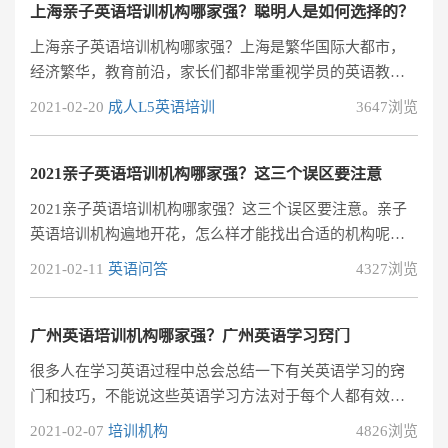
临最纠结的问题就是不知道应该选择哪家好。
上海亲子英语培训机构哪家强？聪明人是如何选择的？
上海亲子英语培训机构哪家强？上海是繁华国际大都市，
经济繁华，教育前沿，家长们都非常重视学员的英语教
育。对于学习英语而言，家长早早的就让学员们到英语培
2021-02-20
成人L5英语培训
3647浏览
训中心去学习英语。上海是国际化大都市，要找英语培训
班随处可见，但是也不知道这家机构好不好等等，选择的
时候难免会头疼，今天给大家说几点选择亲子英语机构时
2021亲子英语培训机构哪家强？这三个误区要注意
要注意哪些地方。
2021亲子英语培训机构哪家强？这三个误区要注意。亲子
英语培训机构遍地开花，怎么样才能找出合适的机构呢？
其实不必做那么多的功课，注重试听课的感受即可。强烈
2021-02-11
英语问答
4327浏览
建议各位家长陪着学员一起试听课程，才知道学员的第一
反应是怎么样的
广州英语培训机构哪家强？广州英语学习窍门
很多人在学习英语过程中总会总结一下有关英语学习的窍
门和技巧，不能说这些英语学习方法对于每个人都有效，
但是经过实践的证明，还是有合理性和实际操作性的，那
2021-02-07
培训机构
4826浏览
么对于想要报名参加广州英语培训机构的，肯定更加关心