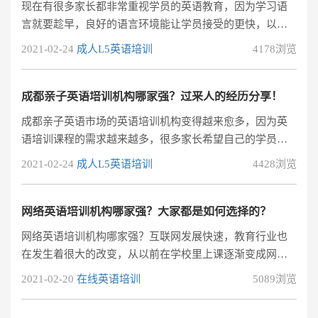
现在有很多家长都非常重视学员的英语教育，因为学习语
家长们了解清楚，避免找到不适合的英语机构。家长应该
言就要趁早，良好的语言环境能让学员接受的更快，以后
了解哪些问题呢?下面给家长几点建议，多少会有点帮助。
在成绩上也有很大的帮助。北京是一线城市，并不缺乏亲
2021-02-24
成人L5英语培训
4178浏览
子英语培训机构，只是在选择上就比较慢。家长希望学员
可以学习到对成绩有帮助的知识，学员希望能够快乐的学
习，所以不同的家长对英语培训班的要求也不一样。那么
成都亲子英语培训机构哪家强？过来人的经历分享！
北京哪里的培训机构口碑比较好呢?北京亲子英语培训机构
成都亲子英语市场的英语培训机构变得越来愈多，因为英
怎么选?
语培训课程的需求越来越多，很多家长希望自己的学员可
以更好地学习英语，找到正确的方式去培训英语是很重要
2021-02-24
成人L5英语培训
4428浏览
的事情。专业的英语培训机构在训练口语表达和英语的应
用能力方面是有着比较丰富的经验的。如果学员需要口语
方面的专业辅导的话，必须要选择优质的机构来进行指
网络英语培训机构哪家强？大家都是如何选择的？
导。
网络英语培训机构哪家强？互联网发展快速，教育行业也
在发生着很大的改变，从以前在学校里上课逐渐变成网络
学习，多样化的学习方式给了人们更多的选择。学习英语
2021-02-20
在线英语培训
5089浏览
选择网络英语培训，还可以接触到更优质的师资力量和教
学知识，优势很多。现在网络英语也是越来越多，大家面