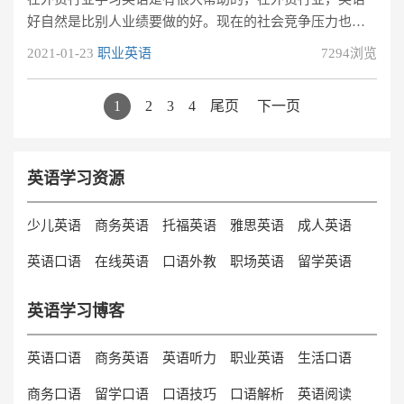
机构的时候帮到你们。
好自然是比别人业绩要做的好。现在的社会竞争压力也是
非常大，想要脱颖而出就要不断的提升自己。学习英语选
2021-01-23
职业英语
7294浏览
择外贸英语培训班也是一种不错的方式。外贸英语培训哪
家强？选择的时候要注意什么？来分享一下我的看法。
1
2
3
4
尾页
下一页
英语学习资源
少儿英语
商务英语
托福英语
雅思英语
成人英语
英语口语
在线英语
口语外教
职场英语
留学英语
英语学习博客
英语口语
商务英语
英语听力
职业英语
生活口语
商务口语
留学口语
口语技巧
口语解析
英语阅读