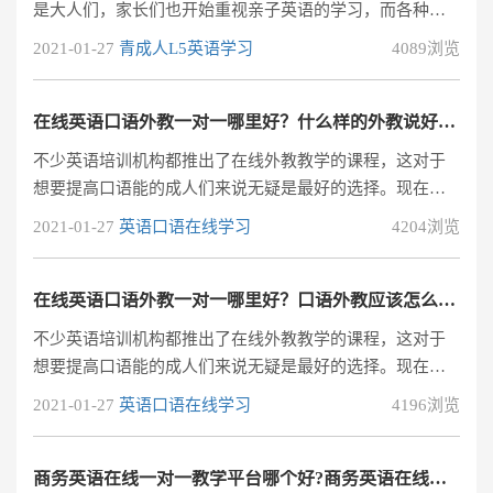
是大人们，家长们也开始重视亲子英语的学习，而各种各
样的英语培训机构也如雨后春笋般的不断涌现出来，其中
2021-01-27
青成人L5英语学习
4089浏览
受家长们青睐的当属亲子网上英语外教一对一了，这种教
学模式不仅能够实现时间自由，学习效果还、性价比还非
常的高。那么亲子网上英语外教一对一哪个好?亲子网上英
在线英语口语外教一对一哪里好？什么样的外教说好的？
语外教一对一哪里好?亲子网上英语外教一对一哪里好?其
不少英语培训机构都推出了在线外教教学的课程，这对于
实我个人觉得，首选要先培养学员的兴趣因为兴趣是最好
想要提高口语能的成人们来说无疑是最好的选择。现在在
的老师，小编比较推荐阿卡索外教网阿卡
线英语口语外教一对一的培训课程比较多人关注，很多人
2021-01-27
英语口语在线学习
4204浏览
想要给自己选择一个靠谱的口语培训课程，但是面对错综
复杂的英语培训市场，在线英语口语外教一对一哪里好?让
人很难做出准确的判断，那么，在线英语口语外教一对一
在线英语口语外教一对一哪里好？口语外教应该怎么选？
哪里好?该怎么选呢?
不少英语培训机构都推出了在线外教教学的课程，这对于
想要提高口语能的成人们来说无疑是最好的选择。现在在
线英语口语外教一对一的培训课程比较多人关注，很多人
2021-01-27
英语口语在线学习
4196浏览
想要给自己选择一个靠谱的口语培训课程，但是面对错综
复杂的英语培训市场，在线英语口语外教一对一哪里好?让
人很难做出准确的判断，那么，在线英语口语外教一对一
商务英语在线一对一教学平台哪个好?商务英语在线一对一哪里好？