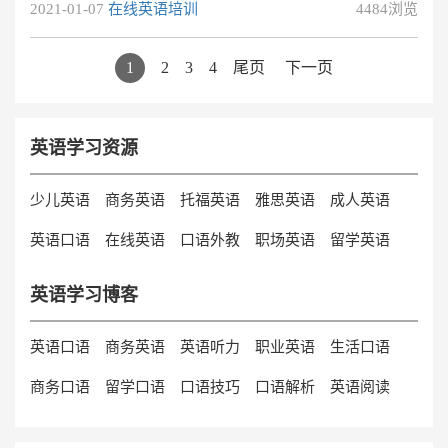
2021-01-07
在线英语培训
4484浏览
人都不清楚应该如何选择一家优质的机构。
1
2
3
4
尾页
下一页
英语学习资源
少儿英语
商务英语
托福英语
雅思英语
成人英语
英语口语
在线英语
口语外教
职场英语
留学英语
英语学习博客
英语口语
商务英语
英语听力
职业英语
生活口语
商务口语
留学口语
口语技巧
口语解析
英语阅读