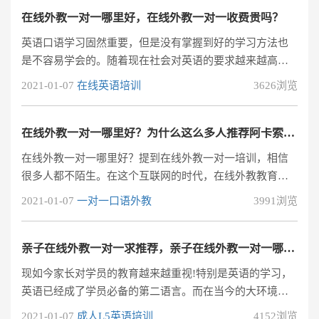
在线外教一对一哪里好，在线外教一对一收费贵吗？
英语口语学习固然重要，但是没有掌握到好的学习方法也
是不容易学会的。随着现在社会对英语的要求越来越高，
不会英语的人以后都很难找到高薪的职位。所以很多毕业
2021-01-07
在线英语培训
3626浏览
生在一边实习一边学英语，而且都是通过在线外教一对一
培训的方式学习的英语的，因此在线外教一对一哪里好？
在线外教一对一哪里好？为什么这么多人推荐阿卡索外教网？
在线外教一对一哪里好？提到在线外教一对一培训，相信
很多人都不陌生。在这个互联网的时代，在线外教教育可
以满足让学生足不出户就可以跟着优质外教学习英语的需
2021-01-07
一对一口语外教
3991浏览
求，因此很多80后90后家长逐渐成为在线英语教育市场的
主要消费群体。
亲子在线外教一对一求推荐，亲子在线外教一对一哪里好?
现如今家长对学员的教育越来越重视!特别是英语的学习，
英语已经成了学员必备的第二语言。而在当今的大环境
下，各种在线英语教育行业也发展得如火如荼，家长们也
2021-01-07
成人L5英语培训
4152浏览