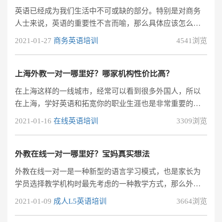
哪里好?该怎么选呢?
英语已经成为我们生活中不可或缺的部分。特别是对商务
人士来说，英语的重要性不言而喻，那么具体应该怎么学
习职业中如何学习商务英语呢?商务英语在线一对一教学平
2021-01-27
商务英语培训
4541浏览
台哪个好?今天小编就跟大家分享阿卡索外教商务英语课
程，希望对于学员有所帮助在阿卡索外教网给我最大的便
利就是上课方便，因为要上班，阿卡索的上课时间比较自
上海外教一对一哪里好？哪家机构性价比高？
由，完全解决了我的上课方面的问题，当然还有就是价格
在上海这样的一线城市，经常可以看到很多外国人，所以
优惠，一节课的学习费用不到20元，一年才6000左右，价
在上海，学好英语和拓宽你的职业生涯也是非常重要的。
格的确很优惠，在教师方面，给我上
可是众多的英语外教机构，上海外教一对一哪里好？哪家
2021-01-16
在线英语培训
3309浏览
性价比效果高？
外教在线一对一哪里好？宝妈真实想法
外教在线一对一是一种新型的语言学习模式，也是家长为
学员选择教学机构时最先考虑的一种教学方式，那么外教
在线一对一为什么这么贵？它好在哪里？
2021-01-09
成人L5英语培训
3664浏览