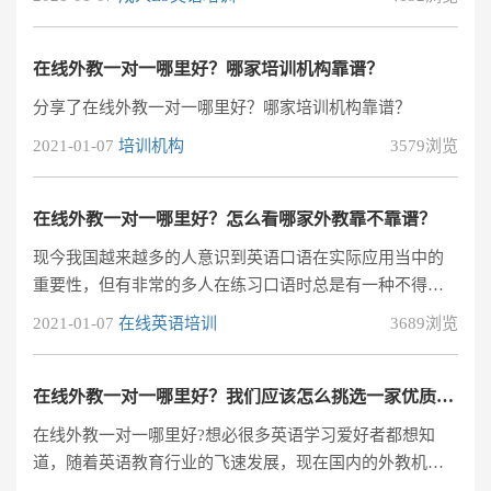
纷纷从线下的教育机构转移到了线上教育，亲子在线外教
一对一在家便能与海外英语老师零距离交流，实现在线的
英语实时互动教学。是备受家长和学员青睐的，但是现在
在线外教一对一哪里好？哪家培训机构靠谱？
市面上这么多的在线亲子英语培训机构，不少家长都不知
分享了在线外教一对一哪里好？哪家培训机构靠谱？
道哪家亲子在线外教一对一哪里好?今天小编就推荐一下不
2021-01-07
培训机构
3579浏览
错的亲子在线外教一对一。阿卡索外教网，
在线外教一对一哪里好？怎么看哪家外教靠不靠谱？
现今我国越来越多的人意识到英语口语在实际应用当中的
重要性，但有非常的多人在练习口语时总是有一种不得章
法的感觉，总是学不好。因此大多数人在学习英语口语时
2021-01-07
在线英语培训
3689浏览
会找专业的英语口语培训老师来帮助自己学习，那么，在
线外教一对一哪里好？怎么才能选到适合自己的？如果想
要更快更高效地学好英语，这家专业英语培训机构值得一
在线外教一对一哪里好？我们应该怎么挑选一家优质机构呢？
试，欧美外教根据你的英语水平和学习需求量身拟定的课
在线外教一对一哪里好?想必很多英语学习爱好者都想知
程，打造个性化的学习计划，你的每一步学习都规划得很
道，随着英语教育行业的飞速发展，现在国内的外教机构
明晰，能够知道词汇量增加和要到达的方针的
越来越多，也出现了很多滥竽充数的劣质机构，所以很多