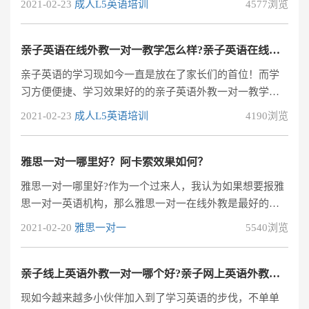
2021-02-23
成人L5英语培训
4577浏览
环境的话，对学员的未来发展是百益而无一害的。如今热
门的亲子英语在线外教一对一就是一个能为学员提高良好
的英语学习环境的方式!也是受家长们接受的!亲子英语在线
亲子英语在线外教一对一教学怎么样?亲子英语在线外教一对一哪里好？
外教一对一，今天笔者就分享一下学员的经验!首先!亲子英
亲子英语的学习现如今一直是放在了家长们的首位！而学
语在线培训一对一外教哪里好，这这决定权在学员手里，
习方便便捷、学习效果好的的亲子英语外教一对一教学一
兴趣是最好的老师，只有学员愿意学
直是们受家长欢迎的！可能对于刚刚接触或刚刚想给学员
2021-02-23
成人L5英语培训
4190浏览
选择亲子英语在线外教一对一的家长不太了解！小编就解
答一下亲子英语在线外教一对一教学怎么样?亲子英语在线
外教一对一哪里好？对此小编了解了很多亲子英语培训平
雅思一对一哪里好？阿卡索效果如何？
台，做了很多分析对比，发现阿卡索外教网是比较有优势
雅思一对一哪里好?作为一个过来人，我认为如果想要报雅
的，我比较推荐了阿卡索外教网！阿卡索都是一家专业的
思一对一英语机构，那么雅思一对一在线外教是最好的选
亲子英语外教一对一培训机构。从上面我们
择。
2021-02-20
雅思一对一
5540浏览
亲子线上英语外教一对一哪个好?亲子网上英语外教一对一哪里好?
现如今越来越多小伙伴加入到了学习英语的步伐，不单单